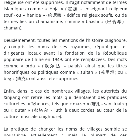
religieuse ont été supprimés. Il s’agit notamment de termes
islamiques comme « Hoja » (霍加 - enseignant religieux
soufi) ou « haniqa » (哈尼喀 - édifice religieux soufi), ou de
termes liés au chamanisme, comme « baxshi » (巴合希) -
chaman).
Deuxièmement, toutes les mentions de l’histoire ouïghoure,
y compris les noms de ses royaumes, républiques et
dirigeants locaux avant la fondation de la République
populaire de Chine en 1949, ont été remplacées. Des mots
comme « orda » (欧尔达 – palais), ainsi que les titres
honorifiques ou politiques comme « sultan » (苏里坦) ou «
beg » (博克), ont aussi été supprimés.
Enfin, dans le cas de nombreux villages, les autorités du
Xinjiang ont retiré les mots qui dénotaient des pratiques
culturelles ouïghoures, tels que « mazer » (麻扎 - sanctuaire)
ou « dutar » (都塔尔 - luth à deux cordes au cœur de la
culture musicale ouïghoure).
La pratique de changer les noms de villages semble se
poursuivre actuellement ; mais la plupart de ces