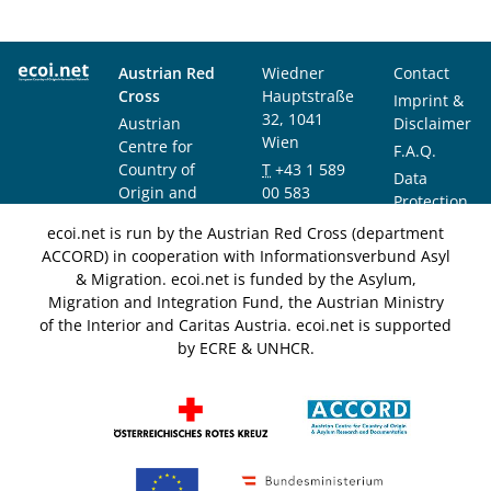
Austrian Red
Wiedner
Contact
Cross
Hauptstraße
Imprint &
32, 1041
Austrian
Disclaimer
Wien
Centre for
F.A.Q.
Country of
T
+43 1 589
Data
Origin and
00 583
Protection
Asylum
F
+43 1 589
Notice
ecoi.net is run by the Austrian Red Cross (department
Research and
00 589
ACCORD) in cooperation with Informationsverbund Asyl
Documentation
info@ecoi.net
& Migration. ecoi.net is funded by the Asylum,
(ACCORD)
Migration and Integration Fund, the Austrian Ministry
of the Interior and Caritas Austria. ecoi.net is supported
by ECRE & UNHCR.