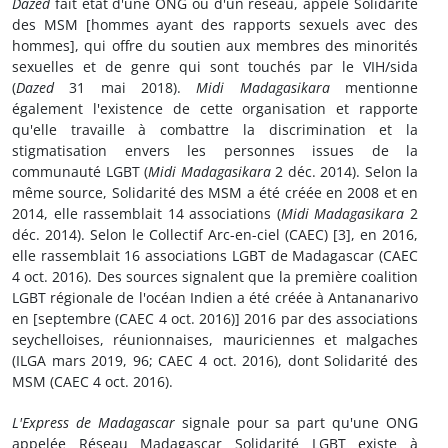
Dazed
fait état d'une ONG ou d'un réseau, appelé Solidarité
des MSM [hommes ayant des rapports sexuels avec des
hommes], qui offre du soutien aux membres des minorités
sexuelles et de genre qui sont touchés par le VIH/sida
(
Dazed
31 mai 2018).
Midi Madagasikara
mentionne
également l'existence de cette organisation et rapporte
qu'elle travaille à combattre la discrimination et la
stigmatisation envers les personnes issues de la
communauté LGBT (
Midi Madagasikara
2 déc. 2014). Selon la
même source, Solidarité des MSM a été créée en 2008 et en
2014, elle rassemblait 14 associations (
Midi Madagasikara
2
déc. 2014). Selon le Collectif Arc-en-ciel (CAEC) [3], en 2016,
elle rassemblait 16 associations LGBT de Madagascar (CAEC
4 oct. 2016). Des sources signalent que la première coalition
LGBT régionale de l'océan Indien a été créée à Antananarivo
en [septembre (CAEC 4 oct. 2016)] 2016 par des associations
seychelloises, réunionnaises, mauriciennes et malgaches
(ILGA mars 2019, 96; CAEC 4 oct. 2016), dont Solidarité des
MSM (CAEC 4 oct. 2016).
L'Express de Madagascar
signale pour sa part qu'une ONG
appelée Réseau Madagascar Solidarité LGBT existe à