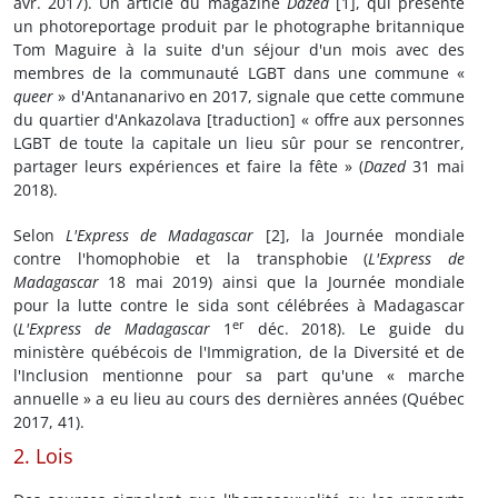
avr. 2017). Un article du magazine
Dazed
[1], qui présente
un photoreportage produit par le photographe britannique
Tom Maguire à la suite d'un séjour d'un mois avec des
membres de la communauté LGBT dans une commune «
queer
» d'Antananarivo en 2017, signale que cette commune
du quartier d'Ankazolava [traduction] « offre aux personnes
LGBT de toute la capitale un lieu sûr pour se rencontrer,
partager leurs expériences et faire la fête » (
Dazed
31 mai
2018).
Selon
L'Express de Madagascar
[2], la Journée mondiale
contre l'homophobie et la transphobie (
L'Express de
Madagascar
18 mai 2019) ainsi que la Journée mondiale
pour la lutte contre le sida sont célébrées à Madagascar
er
(
L'Express de Madagascar
1
déc. 2018). Le guide du
ministère québécois de l'Immigration, de la Diversité et de
l'Inclusion mentionne pour sa part qu'une « marche
annuelle » a eu lieu au cours des dernières années (Québec
2017, 41).
2. Lois