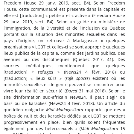
Freedom House 29 janv. 2019, sect. B4). Selon Freedom
House, cette communauté est présente dans la capitale et
elle est [traduction] « petite » et « active » (Freedom House
29 janv. 2019, sect. B4). Selon un guide du ministère de
l'Immigration, de la Diversité et de l'Inclusion du Québec
portant sur la situation des minorités sexuelles dans les
pays d'origine, on retrouve à Madagascar « quelques
organisations » LGBT et celles-ci se sont approprié quelques
lieux publics de la capitale, comme des jardins publics, des
avenues ou des discothèques (Québec 2017, 41). Des
sources médiatiques mentionnent que quelques
[traduction] « refuges » (News24 4 févr. 2018) ou
[traduction] « lieux sûrs » (
safe spaces
) existent où les
minorités sexuelles et de genre peuvent se rencontrer pour
vivre leur réalité en sécurité (
Dazed
31 mai 2018). Selon le
site d'information sud-africain News24, il peut s'agir de
bars ou de karaokés (News24 4 févr. 2018). Un article du
quotidien malgache
Midi Madagasikara
rapporte que des «
boîtes de nuit et des karaokés dédiés aux LGBT se mettent
progressivement en place, bien qu'ils soient fréquentés
également par des hétérosexuels » (
Midi Madagasikara
15