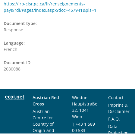
https://irb-cisr.gc.ca/fr/renseignements-
pays/rdi/Pages/index.aspx?doc=457941&pls=1
Document type:
Response
Language:
French
Document ID:
2080088
Austrian Red
Wiedner
Contact
Cross
Hauptstraße
Imprint &
32, 1041
Austrian
Disclaimer
Wien
Centre for
F.A.Q.
Country of
T
+43 1 589
Data
Origin and
00 583
Protection