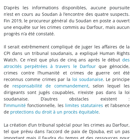
D’après les informations disponibles, aucune poursuite
n’est en cours au Soudan à l’encontre des quatre suspects.
Fin 2019, le procureur général du Soudan en poste a ouvert
une enquête sur les crimes commis au Darfour, mais aucun
progrès n’a été constaté.
Il serait extrêmement compliqué de juger les affaires de la
CPI dans un tribunal soudanais, a expliqué Human Rights
Watch. Ce n’est que plus de cinq ans après le début
des
atrocités perpétrées à travers le Darfour
que génocide,
crimes contre l’humanité et crimes de guerre ont été
reconnus comme crimes par la
loi soudanaise
. Le principe
de
responsabilité de commandement
, selon lequel les
dirigeants sont jugés coupables, n’existe pas dans la loi
soudanaise. D’autres obstacles existent :
l’
immunité
fonctionnelle, les
limites statutaires
et l’absence
de
protections du droit à un procès équitable
.
La création d’un tribunal spécial pour les crimes au Darfour,
tel que prévu dans l’accord de paix de Djouba, est un pas
important mais il faudra du temps et des ressources pour