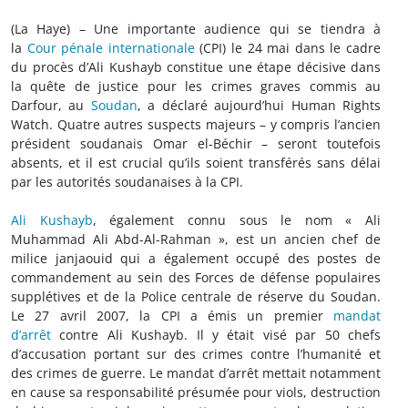
(La Haye) – Une importante audience qui se tiendra à
la
Cour pénale internationale
(CPI) le 24 mai dans le cadre
du procès d’Ali Kushayb constitue une étape décisive dans
la quête de justice pour les crimes graves commis au
Darfour, au
Soudan
, a déclaré aujourd’hui Human Rights
Watch. Quatre autres suspects majeurs – y compris l’ancien
président soudanais Omar el-Béchir – seront toutefois
absents, et il est crucial qu’ils soient transférés sans délai
par les autorités soudanaises à la CPI.
Ali Kushayb
, également connu sous le nom « Ali
Muhammad Ali Abd-Al-Rahman », est un ancien chef de
milice janjaouid qui a également occupé des postes de
commandement au sein des Forces de défense populaires
supplétives et de la Police centrale de réserve du Soudan.
Le 27 avril 2007, la CPI a émis un premier
mandat
d’arrêt
contre Ali Kushayb. Il y était visé par 50 chefs
d’accusation portant sur des crimes contre l’humanité et
des crimes de guerre. Le mandat d’arrêt mettait notamment
en cause sa responsabilité présumée pour viols, destruction