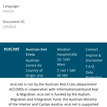
Language:
French
Document ID:
2052023
Austrian Red
Wiedner
Contact
Cross
Hauptstraße
Imprint &
32, 1041
Austrian
Disclaimer
Wien
Centre for
F.A.Q.
Country of
T
+43 1 589
Data
Origin and
00 583
Protection
Asylum
F
+43 1 589
Notice
ecoi.net is run by the Austrian Red Cross (department
Research and
00 589
ACCORD) in cooperation with Informationsverbund Asyl
Documentation
info@ecoi.net
& Migration. ecoi.net is funded by the Asylum,
(ACCORD)
Migration and Integration Fund, the Austrian Ministry
of the Interior and Caritas Austria. ecoi.net is supported