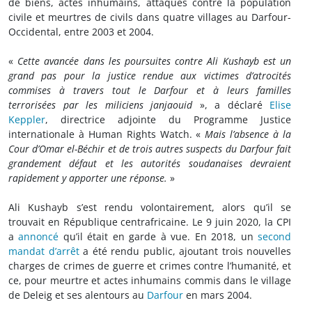
de biens, actes inhumains, attaques contre la population
civile et meurtres de civils dans quatre villages au Darfour-
Occidental, entre 2003 et 2004.
«
Cette avancée dans les poursuites contre Ali Kushayb est un
grand pas pour la justice rendue aux victimes d’atrocités
commises à travers tout le Darfour et à leurs familles
terrorisées par les miliciens janjaouid
», a déclaré
Elise
Keppler
, directrice adjointe du Programme Justice
internationale à Human Rights Watch. «
Mais l’absence à la
Cour d’Omar el-Béchir et de trois autres suspects du Darfour fait
grandement défaut et les autorités soudanaises devraient
rapidement y apporter une réponse.
»
Ali Kushayb s’est rendu volontairement, alors qu’il se
trouvait en République centrafricaine. Le 9 juin 2020, la CPI
a
annoncé
qu’il était en garde à vue. En 2018, un
second
mandat d’arrêt
a été rendu public, ajoutant trois nouvelles
charges de crimes de guerre et crimes contre l’humanité, et
ce, pour meurtre et actes inhumains commis dans le village
de Deleig et ses alentours au
Darfour
en mars 2004.