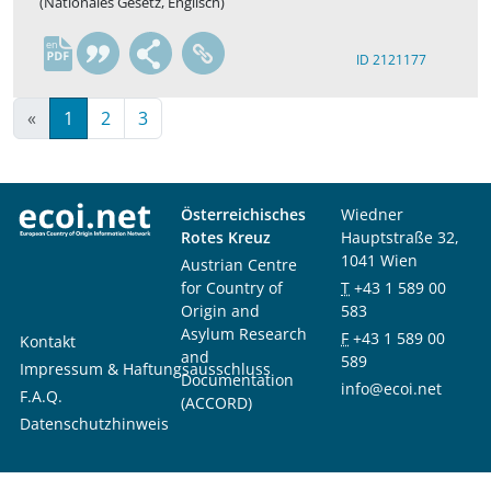
(Nationales Gesetz, Englisch)
en
ID 2121177
«
1
2
3
Österreichisches
Wiedner
Rotes Kreuz
Hauptstraße 32,
1041 Wien
Austrian Centre
for Country of
T
+43 1 589 00
Origin and
583
Asylum Research
F
+43 1 589 00
Kontakt
and
589
Impressum & Haftungsausschluss
Documentation
info@ecoi.net
F.A.Q.
(ACCORD)
Datenschutzhinweis