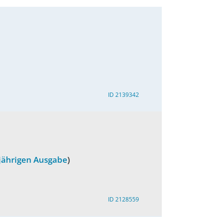
ID 2139342
sjährigen Ausgabe
)
ID 2128559