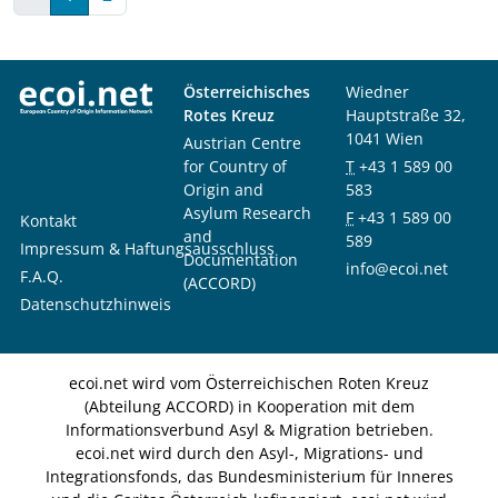
Österreichisches
Wiedner
Rotes Kreuz
Hauptstraße 32,
1041 Wien
Austrian Centre
for Country of
T
+43 1 589 00
Origin and
583
Asylum Research
F
+43 1 589 00
Kontakt
and
589
Impressum & Haftungsausschluss
Documentation
info@ecoi.net
F.A.Q.
(ACCORD)
Datenschutzhinweis
ecoi.net wird vom Österreichischen Roten Kreuz
(Abteilung ACCORD) in Kooperation mit dem
Informationsverbund Asyl & Migration betrieben.
ecoi.net wird durch den Asyl-, Migrations- und
Integrationsfonds, das Bundesministerium für Inneres